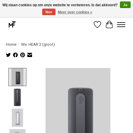
Wij slaan cookies op om onze website te verbeteren. Is dat akkoord?
Ja
Nee
Meer over cookies »
Deskundige installatie of montage nodig? Vraag ons naar de mogelijkheden.
Verlanglijst
Winkelwag
Home
/
We. HEAR 2 (groot)
Product image slideshow Items