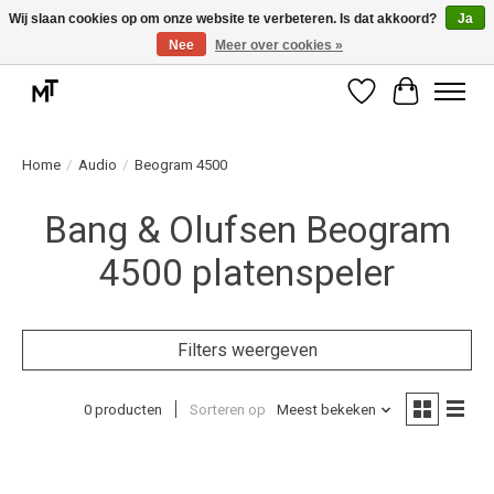
Wij slaan cookies op om onze website te verbeteren. Is dat akkoord?
Ja
Nee
Meer over cookies »
Deskundige installatie of montage nodig? Vraag ons naar de mogelijkheden.
Verlanglijst
Winkelwag
Home
/
Audio
/
Beogram 4500
Bang & Olufsen Beogram
4500 platenspeler
Filters weergeven
0 producten
Sorteren op
Meest bekeken