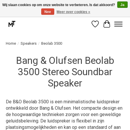
Wij slaan cookies op om onze website te verbeteren. Is dat akkoord?
Ja
Nee
Meer over cookies »
Deskundige installatie of montage nodig? Vraag ons naar de mogelijkheden.
Verlanglijst
Winkelwag
Home
/
Speakers
/
Beolab 3500
Bang & Olufsen Beolab
3500 Stereo Soundbar
Speaker
De B&O Beolab 3500 is een minimalistische luidspreker
ontwikkeld door Bang & Olufsen. Het compacte design en
de hoogwaardige technieken zorgen voor een geweldige
geluidsbeleving. De luidspreker is flexibel in zijn
plaatsingsmogelijkheden en kan op een standaard of aan