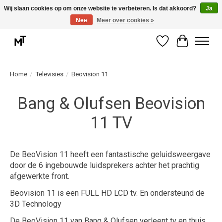
Wij slaan cookies op om onze website te verbeteren. Is dat akkoord?
Ja
Nee
Meer over cookies »
Deskundige installatie of montage nodig? Vraag ons naar de mogelijkheden.
Verlanglijst
Winkelwag
Home
/
Televisies
/
Beovision 11
Bang & Olufsen Beovision
11 TV
De BeoVision 11 heeft een fantastische geluidsweergave
door de 6 ingebouwde luidsprekers achter het prachtig
afgewerkte front.
Beovision 11 is een FULL HD LCD tv. En ondersteund de
3D Technology
De BeoVision 11 van Bang & Olufsen verleent tv en thuis