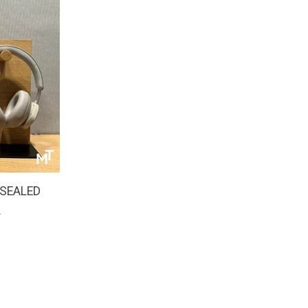
 SEALED
0