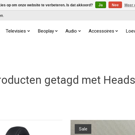
kies op om onze website te verbeteren. Is dat akkoord?
Ja
Nee
Meer 
en.
Televisies
Beoplay
Audio
Accessoires
Loe
roducten getagd met Heads
Sale