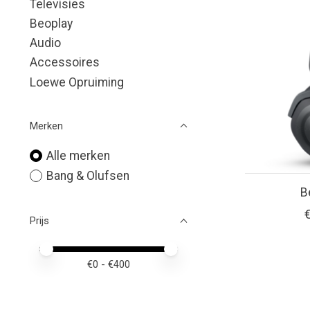
Televisies
Beoplay
Audio
Accessoires
Loewe Opruiming
Merken
Alle merken
Bang & Olufsen
B
Prijs
Minimale prijswaarde
Price maximum value
€
0
- €
400