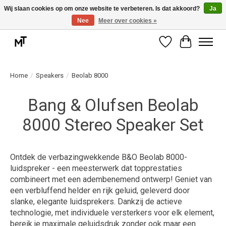
Wij slaan cookies op om onze website te verbeteren. Is dat akkoord?
Ja
Nee
Meer over cookies »
Deskundige installatie of montage nodig? Vraag ons naar de mogelijkheden.
Verlanglijst
Winkelwag
Home
/
Speakers
/
Beolab 8000
Bang & Olufsen Beolab
8000 Stereo Speaker Set
Ontdek de verbazingwekkende B&O Beolab 8000-
luidspreker - een meesterwerk dat topprestaties
combineert met een adembenemend ontwerp! Geniet van
een verbluffend helder en rijk geluid, geleverd door
slanke, elegante luidsprekers. Dankzij de actieve
technologie, met individuele versterkers voor elk element,
bereik je maximale geluidsdruk zonder ook maar een