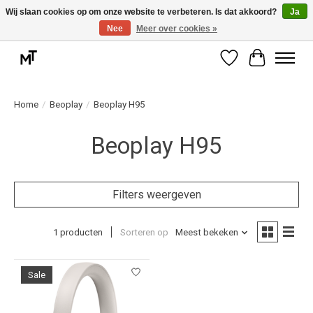
Wij slaan cookies op om onze website te verbeteren. Is dat akkoord?
Ja
Nee
Meer over cookies »
Deskundige installatie of montage nodig? Vraag ons naar de mogelijkheden.
Verlanglijst
Winkelwag
Home
/
Beoplay
/
Beoplay H95
Beoplay H95
Filters weergeven
1 producten
Sorteren op
Meest bekeken
Sale