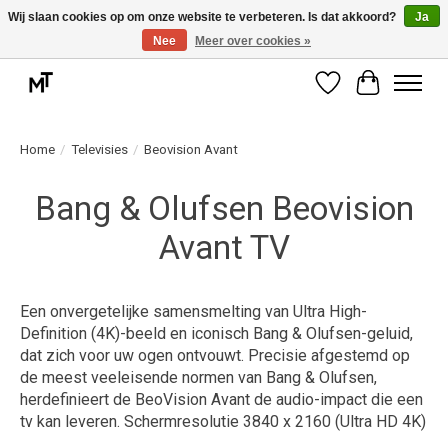
Wij slaan cookies op om onze website te verbeteren. Is dat akkoord?
Ja
Nee
Meer over cookies »
Deskundige installatie of montage nodig? Vraag ons naar de mogelijkheden.
Verlanglijst
Winkelwag
Home
/
Televisies
/
Beovision Avant
Bang & Olufsen Beovision
Avant TV
Een onvergetelijke samensmelting van Ultra High-
Definition (4K)-beeld en iconisch Bang & Olufsen-geluid,
dat zich voor uw ogen ontvouwt. Precisie afgestemd op
de meest veeleisende normen van Bang & Olufsen,
herdefinieert de BeoVision Avant de audio-impact die een
tv kan leveren. Schermresolutie 3840 x 2160 (Ultra HD 4K)