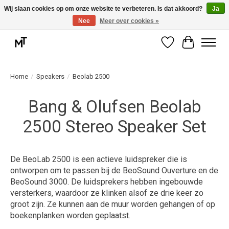
Wij slaan cookies op om onze website te verbeteren. Is dat akkoord?
Ja
Nee
Meer over cookies »
Deskundige installatie of montage nodig? Vraag ons naar de mogelijkheden.
Verlanglijst
Winkelwag
Home
/
Speakers
/
Beolab 2500
Bang & Olufsen Beolab
2500 Stereo Speaker Set
De BeoLab 2500 is een actieve luidspreker die is
ontworpen om te passen bij de BeoSound Ouverture en de
BeoSound 3000. De luidsprekers hebben ingebouwde
versterkers, waardoor ze klinken alsof ze drie keer zo
groot zijn. Ze kunnen aan de muur worden gehangen of op
boekenplanken worden geplaatst.