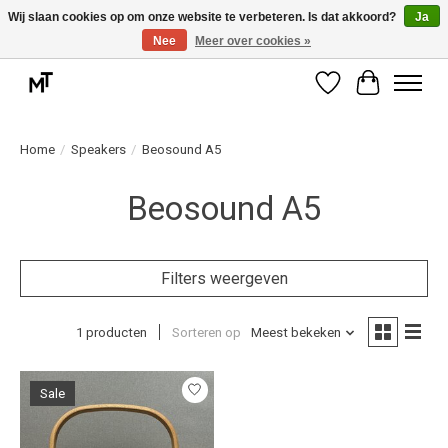
Wij slaan cookies op om onze website te verbeteren. Is dat akkoord?
Ja
Nee
Meer over cookies »
Deskundige installatie of montage nodig? Vraag ons naar de mogelijkheden.
Verlanglijst
Winkelwag
Home
/
Speakers
/
Beosound A5
Beosound A5
Filters weergeven
1 producten
Sorteren op
Meest bekeken
Sale