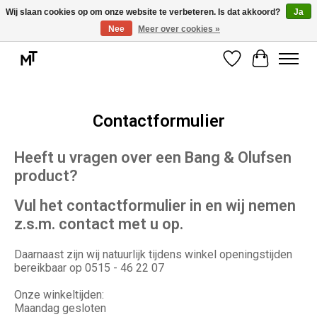
Wij slaan cookies op om onze website te verbeteren. Is dat akkoord?
Ja
Nee
Meer over cookies »
Deskundige installatie of montage nodig? Vraag ons naar de mogelijkheden.
Verlanglijst
Winkelwag
Contactformulier
Heeft u vragen over een Bang & Olufsen
product?
Vul het contactformulier in en wij nemen
z.s.m. contact met u op.
Daarnaast zijn wij natuurlijk tijdens winkel openingstijden
bereikbaar op 0515 - 46 22 07
Onze winkeltijden:
Maandag gesloten