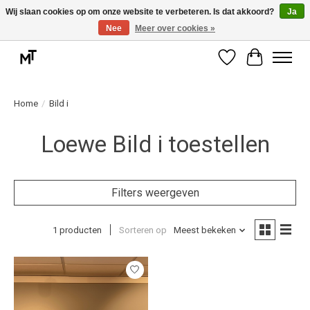
Wij slaan cookies op om onze website te verbeteren. Is dat akkoord?
Ja
Nee
Meer over cookies »
Deskundige installatie of montage nodig? Vraag ons naar de mogelijkheden.
Verlanglijst
Winkelwag
Home
/
Bild i
Loewe Bild i toestellen
Filters weergeven
1 producten
Sorteren op
Meest bekeken