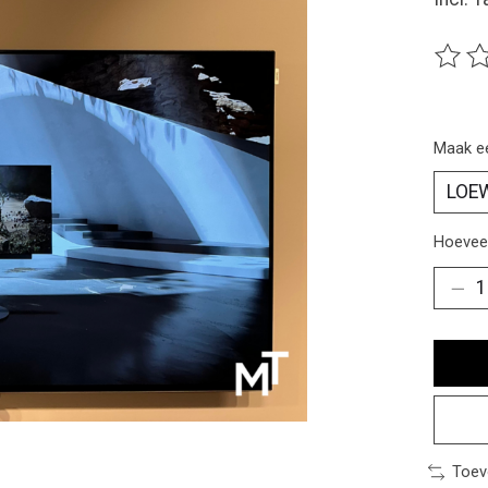
De beo
Maak e
Hoeveel
Toev