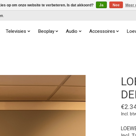
kies op om onze website te verbeteren. Is dat akkoord?
Ja
Nee
Meer 
en.
Televisies
Beoplay
Audio
Accessoires
Loe
LO
D
€2.3
Incl. bt
LOEWE 
Incl. 