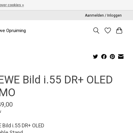
over cookies »
Aanmelden / Inloggen
we Opruiming
EWE Bild i.55 DR+ OLED
EMO
49,00
w
Bild i.55 DR+ OLED
Table Stand