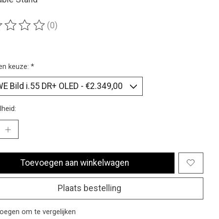
(0)
ordeling van dit product is
0
van de 5
en keuze:
*
heid:
Toevoegen aan winkelwagen
Plaats bestelling
oegen om te vergelijken