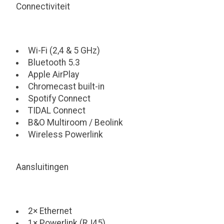
Connectiviteit
Wi-Fi (2,4 & 5 GHz)
Bluetooth 5.3
Apple AirPlay
Chromecast built-in
Spotify Connect
TIDAL Connect
B&O Multiroom / Beolink
Wireless Powerlink
Aansluitingen
2× Ethernet
1× Powerlink (RJ45)