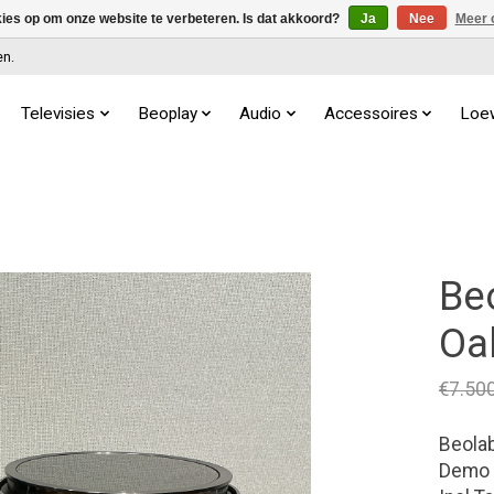
kies op om onze website te verbeteren. Is dat akkoord?
Ja
Nee
Meer 
en.
Televisies
Beoplay
Audio
Accessoires
Loe
Beo
Oa
€7.50
Beolab
Demo 