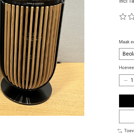
Incl T
De beo
Maak e
Hoeveel
Toev