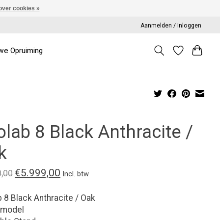
over cookies »
Aanmelden / Inloggen
we Opruiming
lab 8 Black Anthracite /
k
€5.999,00
0,00
Incl. btw
 8 Black Anthracite / Oak
model