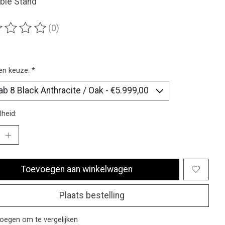
able Stand
(0)
ordeling van dit product is
0
van de 5
en keuze:
*
heid:
Toevoegen aan winkelwagen
Plaats bestelling
oegen om te vergelijken