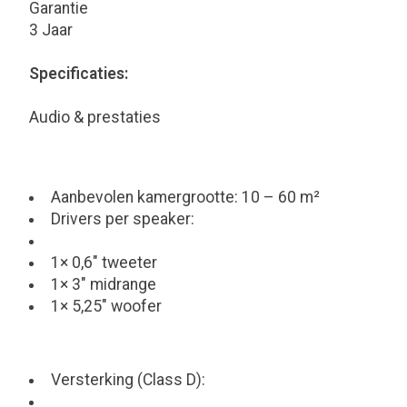
Garantie
3 Jaar
Specificaties:
Audio & prestaties
Aanbevolen kamergrootte: 10 – 60 m²
Drivers per speaker:
1× 0,6" tweeter
1× 3" midrange
1× 5,25" woofer
Versterking (Class D):