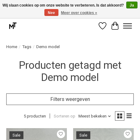
Wij slaan cookies op om onze website te verbeteren. Is dat akkoord?
Ja
Nee
Meer over cookies »
Deskundige installatie of montage nodig? Vraag ons naar de mogelijkheden.
Verlanglijst
Winkelwag
Home
/
Tags
/
Demo model
Producten getagd met
Demo model
Filters weergeven
5 producten
Sorteren op
Meest bekeken
Sale
Sale