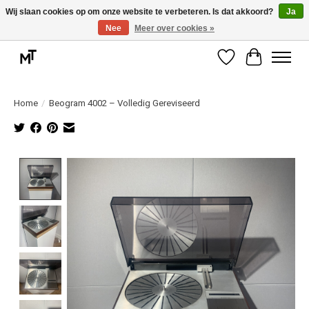
Wij slaan cookies op om onze website te verbeteren. Is dat akkoord?
Ja
Nee
Meer over cookies »
Deskundige installatie of montage nodig? Vraag ons naar de mogelijkheden.
Verlanglijst
Winkelwag
Home
/
Beogram 4002 – Volledig Gereviseerd
Product image slideshow Items