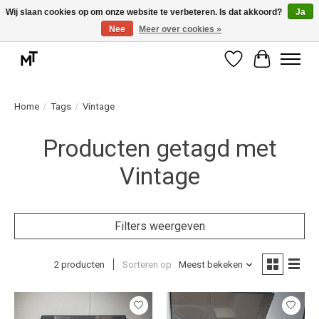
Wij slaan cookies op om onze website te verbeteren. Is dat akkoord?
Ja
Nee
Meer over cookies »
Deskundige installatie of montage nodig? Vraag ons naar de mogelijkheden.
Verlanglijst
Winkelwag
Home
/
Tags
/
Vintage
Producten getagd met
Vintage
Filters weergeven
2 producten
Sorteren op
Meest bekeken