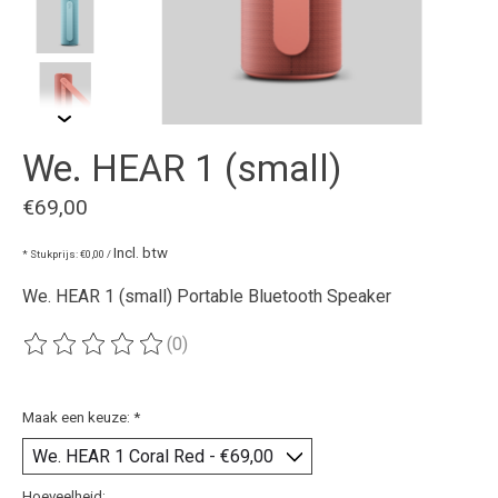
We. HEAR 1 (small)
€69,00
Incl. btw
* Stukprijs: €0,00 /
We. HEAR 1 (small) Portable Bluetooth Speaker
(0)
De beoordeling van dit product is
0
van de 5
Maak een keuze:
*
Hoeveelheid: