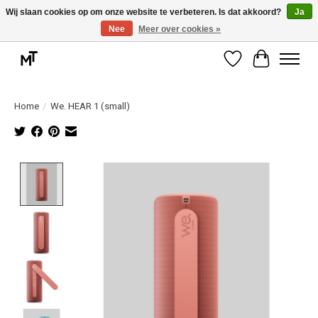
Wij slaan cookies op om onze website te verbeteren. Is dat akkoord?
Ja
Nee
Meer over cookies »
Deskundige installatie of montage nodig? Vraag ons naar de mogelijkheden.
Verlanglijst
Winkelwag
Home
/
We. HEAR 1 (small)
Product image slideshow Items