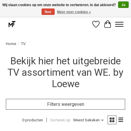
Wij slaan cookies op om onze website te verbeteren. Is dat akkoord?
Ja
Nee
Meer over cookies »
Deskundige installatie of montage nodig? Vraag ons naar de mogelijkheden.
Verlanglijst
Winkelwag
Home
/
TV
Bekijk hier het uitgebreide
TV assortiment van WE. by
Loewe
Filters weergeven
0 producten
Sorteren op
Meest bekeken