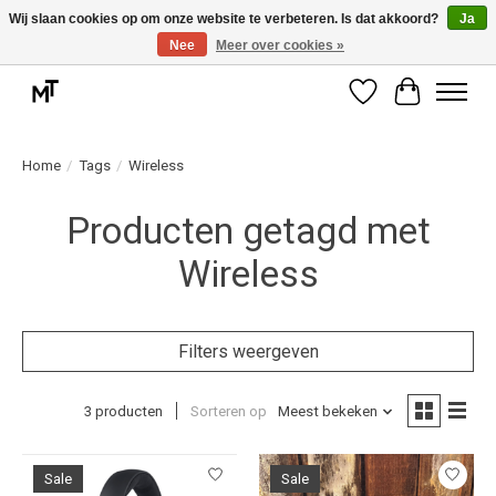
Wij slaan cookies op om onze website te verbeteren. Is dat akkoord?
Ja
Nee
Meer over cookies »
Deskundige installatie of montage nodig? Vraag ons naar de mogelijkheden.
Verlanglijst
Winkelwag
Home
/
Tags
/
Wireless
Producten getagd met
Wireless
Filters weergeven
3 producten
Sorteren op
Meest bekeken
Sale
Sale