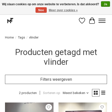
Wij slaan cookies op om onze website te verbeteren. Is dat akkoord?
Ja
Nee
Meer over cookies »
Deskundige installatie of montage nodig? Vraag ons naar de mogelijkheden.
Verlanglijst
Winkelwag
Home
/
Tags
/
vlinder
Producten getagd met
vlinder
Filters weergeven
2 producten
Sorteren op
Meest bekeken