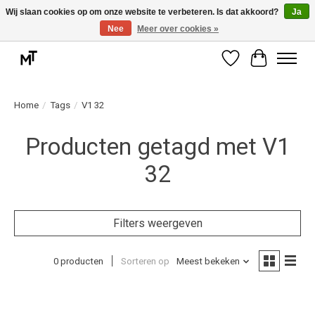
Wij slaan cookies op om onze website te verbeteren. Is dat akkoord?
Ja
Nee
Meer over cookies »
Deskundige installatie of montage nodig? Vraag ons naar de mogelijkheden.
Verlanglijst
Winkelwag
Home
/
Tags
/
V1 32
Producten getagd met V1
32
Filters weergeven
0 producten
Sorteren op
Meest bekeken