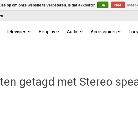
kies op om onze website te verbeteren. Is dat akkoord?
Ja
Nee
Meer 
en.
Televisies
Beoplay
Audio
Accessoires
Loe
ten getagd met Stereo spea