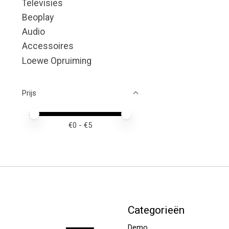
Televisies
Beoplay
Audio
Accessoires
Loewe Opruiming
Prijs
Minimale prijswaarde
Price maximum value
€
0
- €
5
Categorieën
Demo