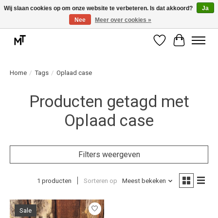
Wij slaan cookies op om onze website te verbeteren. Is dat akkoord?
Ja
Nee
Meer over cookies »
Deskundige installatie of montage nodig? Vraag ons naar de mogelijkheden.
Verlanglijst
Winkelwag
Home
/
Tags
/
Oplaad case
Producten getagd met
Oplaad case
Filters weergeven
1 producten
Sorteren op
Meest bekeken
Sale