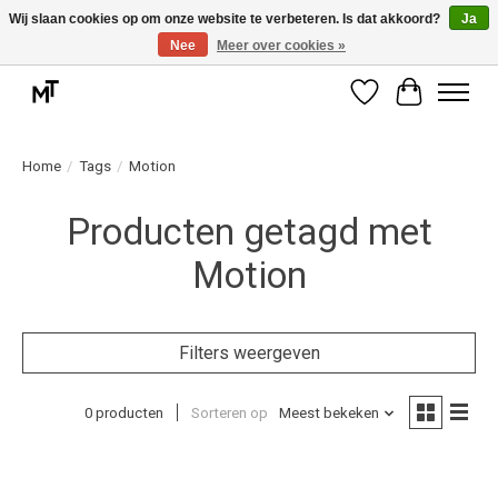
Wij slaan cookies op om onze website te verbeteren. Is dat akkoord?
Ja
Nee
Meer over cookies »
Deskundige installatie of montage nodig? Vraag ons naar de mogelijkheden.
Verlanglijst
Winkelwag
Home
/
Tags
/
Motion
Producten getagd met
Motion
Filters weergeven
0 producten
Sorteren op
Meest bekeken