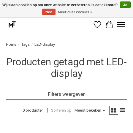
Wij slaan cookies op om onze website te verbeteren. Is dat akkoord?
Ja
Nee
Meer over cookies »
Deskundige installatie of montage nodig? Vraag ons naar de mogelijkheden.
Verlanglijst
Winkelwag
Home
/
Tags
/
LED-display
Producten getagd met LED-
display
Filters weergeven
0 producten
Sorteren op
Meest bekeken