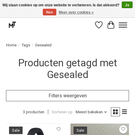
Wij slaan cookies op om onze website te verbeteren. Is dat akkoord?
Ja
Nee
Meer over cookies »
Deskundige installatie of montage nodig? Vraag ons naar de mogelijkheden.
Verlanglijst
Winkelwag
Home
/
Tags
/
Gesealed
Producten getagd met
Gesealed
Filters weergeven
3 producten
Sorteren op
Meest bekeken
Sale
Sale