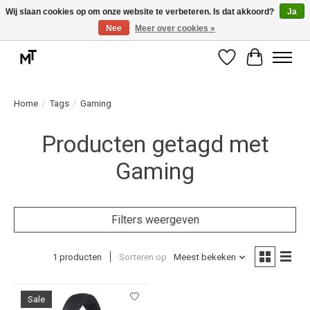
Wij slaan cookies op om onze website te verbeteren. Is dat akkoord?
Ja
Nee
Meer over cookies »
Deskundige installatie of montage nodig? Vraag ons naar de mogelijkheden.
Verlanglijst
Winkelwag
Home
/
Tags
/
Gaming
Producten getagd met
Gaming
Filters weergeven
1 producten
Sorteren op
Meest bekeken
Sale