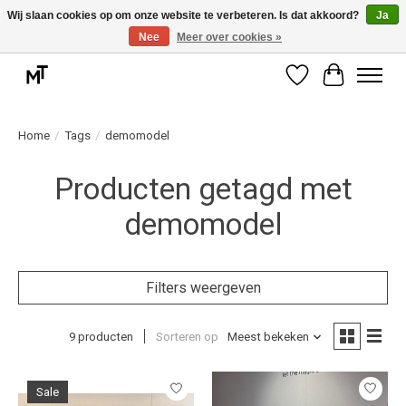
Wij slaan cookies op om onze website te verbeteren. Is dat akkoord?
Ja
Nee
Meer over cookies »
Deskundige installatie of montage nodig? Vraag ons naar de mogelijkheden.
Verlanglijst
Winkelwag
Home
/
Tags
/
demomodel
Producten getagd met
demomodel
Filters weergeven
9 producten
Sorteren op
Meest bekeken
Sale