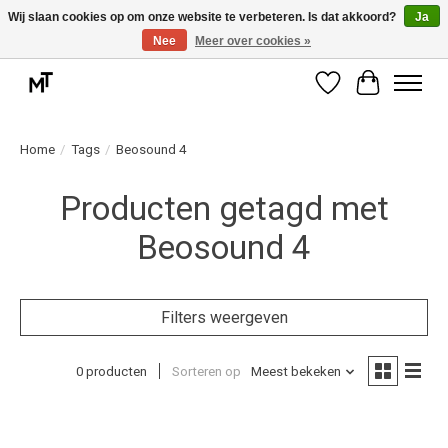
Wij slaan cookies op om onze website te verbeteren. Is dat akkoord?
Ja
Nee
Meer over cookies »
Deskundige installatie of montage nodig? Vraag ons naar de mogelijkheden.
Verlanglijst
Winkelwag
Home
/
Tags
/
Beosound 4
Producten getagd met
Beosound 4
Filters weergeven
0 producten
Sorteren op
Meest bekeken