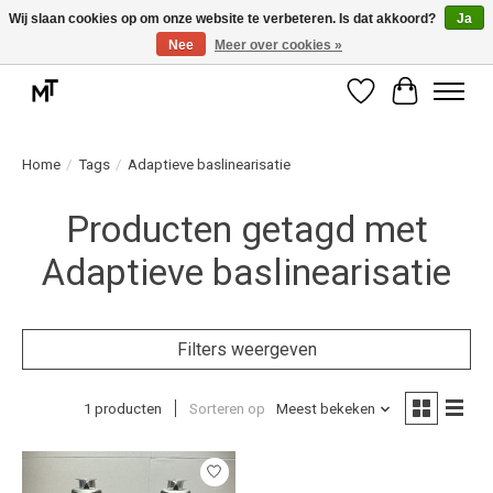
Wij slaan cookies op om onze website te verbeteren. Is dat akkoord?
Ja
Nee
Meer over cookies »
Deskundige installatie of montage nodig? Vraag ons naar de mogelijkheden.
Verlanglijst
Winkelwag
Home
/
Tags
/
Adaptieve baslinearisatie
Producten getagd met
Adaptieve baslinearisatie
Filters weergeven
1 producten
Sorteren op
Meest bekeken