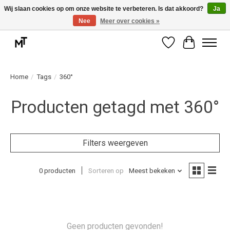
Wij slaan cookies op om onze website te verbeteren. Is dat akkoord?
Ja
Nee
Meer over cookies »
Deskundige installatie of montage nodig? Vraag ons naar de mogelijkheden.
Verlanglijst
Winkelwag
Home
/
Tags
/
360°
Producten getagd met 360°
Filters weergeven
0 producten
Sorteren op
Meest bekeken
Geen producten gevonden!