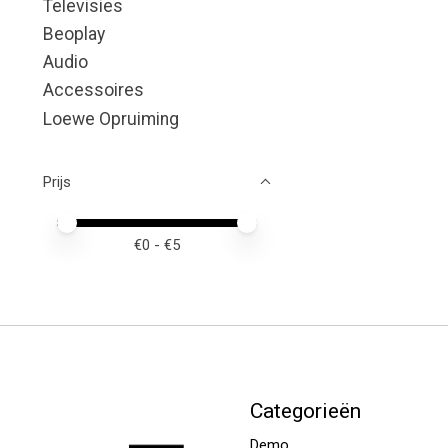
Televisies
Beoplay
Audio
Accessoires
Loewe Opruiming
Prijs
Minimale prijswaarde
Price maximum value
€
0
- €
5
Categorieën
Demo