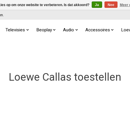
kies op om onze website te verbeteren. Is dat akkoord?
Ja
Nee
Meer 
en.
Televisies
Beoplay
Audio
Accessoires
Loe
Loewe Callas toestellen