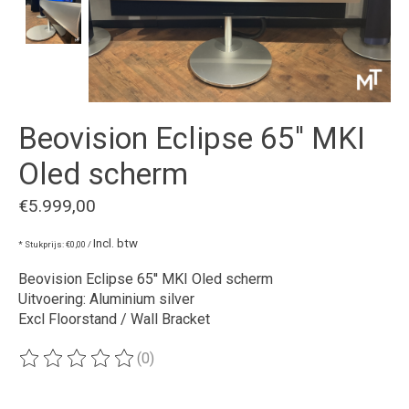
Beovision Eclipse 65'' MKI
Oled scherm
€5.999,00
Incl. btw
* Stukprijs: €0,00 /
Beovision Eclipse 65'' MKI Oled scherm
Uitvoering: Aluminium silver
Excl Floorstand / Wall Bracket
(0)
De beoordeling van dit product is
0
van de 5