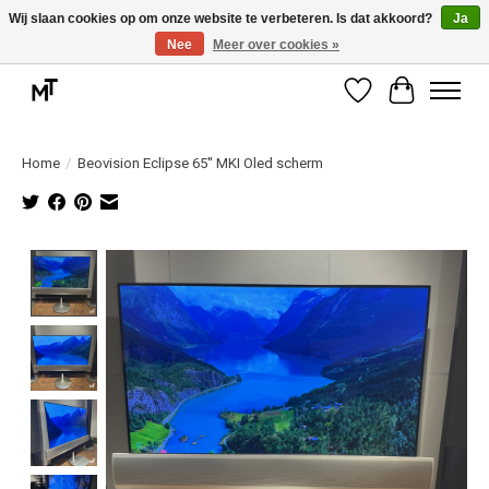
Wij slaan cookies op om onze website te verbeteren. Is dat akkoord?
Ja
Nee
Meer over cookies »
Deskundige installatie of montage nodig? Vraag ons naar de mogelijkheden.
Verlanglijst
Winkelwag
Home
/
Beovision Eclipse 65'' MKI Oled scherm
Product image slideshow Items