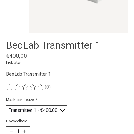
BeoLab Transmitter 1
€400,00
Incl. btw
BeoLab Transmitter 1
(0)
De beoordeling van dit product is
0
van de 5
Maak een keuze:
*
Hoeveelheid: