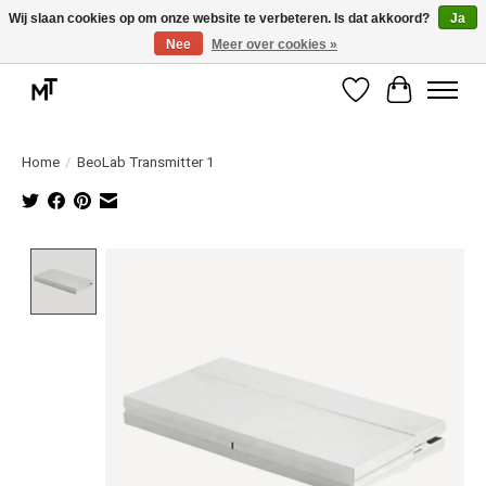
Wij slaan cookies op om onze website te verbeteren. Is dat akkoord?
Ja
Nee
Meer over cookies »
Deskundige installatie of montage nodig? Vraag ons naar de mogelijkheden.
Verlanglijst
Winkelwag
Home
/
BeoLab Transmitter 1
Product image slideshow Items