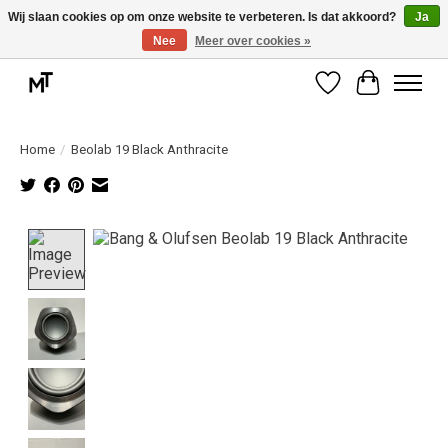
Wij slaan cookies op om onze website te verbeteren. Is dat akkoord?
Ja
Nee
Meer over cookies »
Deskundige installatie of montage nodig? Vraag ons naar de mogelijkheden.
Verlanglijst
Winkelwag
Home
/
Beolab 19 Black Anthracite
Product image slideshow Items