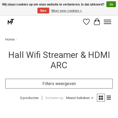
Wij slaan cookies op om onze website te verbeteren. Is dat akkoord?
Ja
Nee
Meer over cookies »
Deskundige installatie of montage nodig? Vraag ons naar de mogelijkheden.
Verlanglijst
Winkelwag
Home
/
Hall Wifi Streamer & HDMI
ARC
Filters weergeven
0 producten
Sorteren op
Meest bekeken