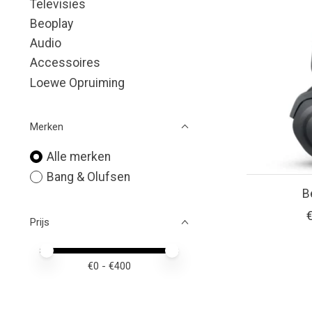
Televisies
Beoplay
Audio
Accessoires
Loewe Opruiming
Merken
Alle merken
Bang & Olufsen
B
Prijs
Minimale prijswaarde
Price maximum value
€
0
- €
400