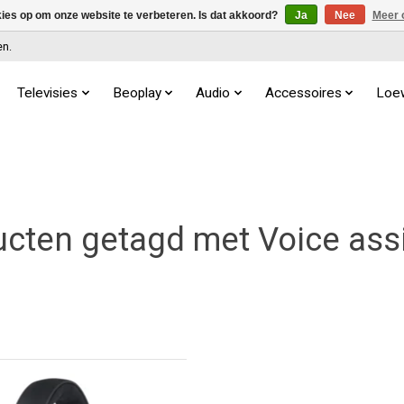
kies op om onze website te verbeteren. Is dat akkoord?
Ja
Nee
Meer 
en.
Televisies
Beoplay
Audio
Accessoires
Loe
cten getagd met Voice ass