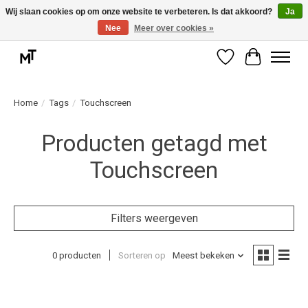
Wij slaan cookies op om onze website te verbeteren. Is dat akkoord?
Ja
Nee
Meer over cookies »
Deskundige installatie of montage nodig? Vraag ons naar de mogelijkheden.
Verlanglijst
Winkelwag
Home
/
Tags
/
Touchscreen
Producten getagd met
Touchscreen
Filters weergeven
0 producten
Sorteren op
Meest bekeken