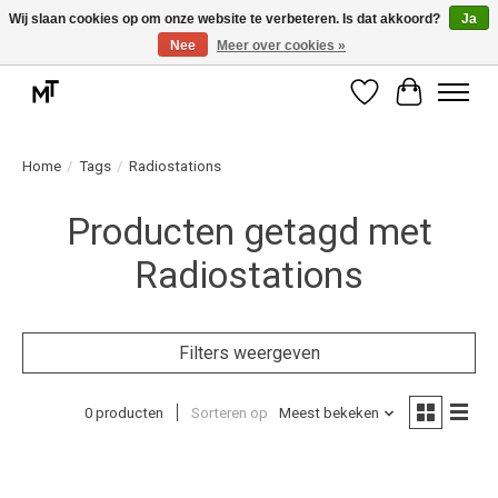
Wij slaan cookies op om onze website te verbeteren. Is dat akkoord?
Ja
Nee
Meer over cookies »
Deskundige installatie of montage nodig? Vraag ons naar de mogelijkheden.
Verlanglijst
Winkelwag
Home
/
Tags
/
Radiostations
Producten getagd met
Radiostations
Filters weergeven
0 producten
Sorteren op
Meest bekeken