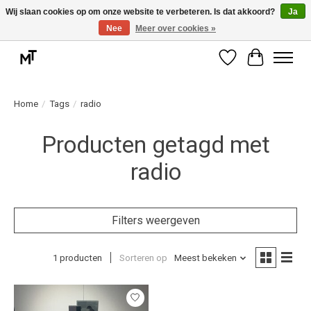
Wij slaan cookies op om onze website te verbeteren. Is dat akkoord?
Ja
Nee
Meer over cookies »
Deskundige installatie of montage nodig? Vraag ons naar de mogelijkheden.
Verlanglijst
Winkelwag
Home
/
Tags
/
radio
Producten getagd met
radio
Filters weergeven
1 producten
Sorteren op
Meest bekeken