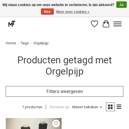
Wij slaan cookies op om onze website te verbeteren. Is dat akkoord?
Ja
Nee
Meer over cookies »
Deskundige installatie of montage nodig? Vraag ons naar de mogelijkheden.
Verlanglijst
Winkelwag
Home
/
Tags
/
Orgelpijp
Producten getagd met
Orgelpijp
Filters weergeven
1 producten
Sorteren op
Meest bekeken