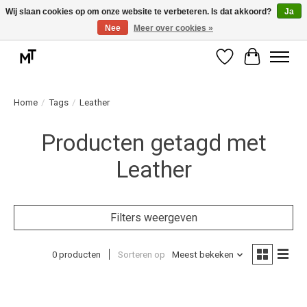
Wij slaan cookies op om onze website te verbeteren. Is dat akkoord?
Ja
Nee
Meer over cookies »
Deskundige installatie of montage nodig? Vraag ons naar de mogelijkheden.
Verlanglijst
Winkelwag
Home
/
Tags
/
Leather
Producten getagd met
Leather
Filters weergeven
0 producten
Sorteren op
Meest bekeken