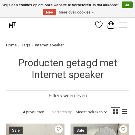
Wij slaan cookies op om onze website te verbeteren. Is dat akkoord?
Ja
Nee
Meer over cookies »
Deskundige installatie of montage nodig? Vraag ons naar de mogelijkheden.
Verlanglijst
Winkelwag
Home
/
Tags
/
Internet speaker
Producten getagd met
Internet speaker
Filters weergeven
4 producten
Sorteren op
Meest bekeken
Sale
Sale