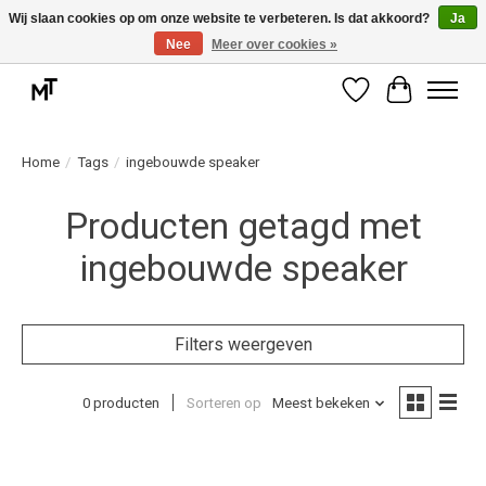
Wij slaan cookies op om onze website te verbeteren. Is dat akkoord?
Ja
Nee
Meer over cookies »
Deskundige installatie of montage nodig? Vraag ons naar de mogelijkheden.
Verlanglijst
Winkelwag
Home
/
Tags
/
ingebouwde speaker
Producten getagd met
ingebouwde speaker
Filters weergeven
0 producten
Sorteren op
Meest bekeken