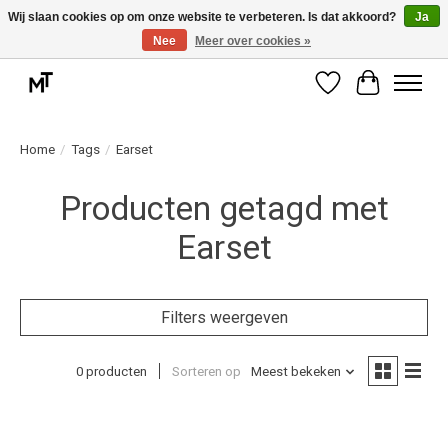
Wij slaan cookies op om onze website te verbeteren. Is dat akkoord?
Ja
Nee
Meer over cookies »
Deskundige installatie of montage nodig? Vraag ons naar de mogelijkheden.
Verlanglijst
Winkelwag
Home
/
Tags
/
Earset
Producten getagd met
Earset
Filters weergeven
0 producten
Sorteren op
Meest bekeken