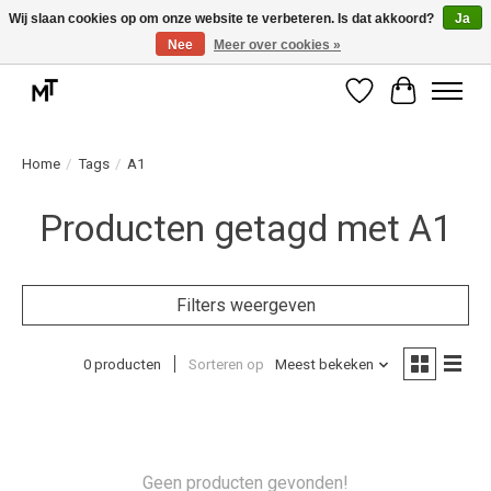
Wij slaan cookies op om onze website te verbeteren. Is dat akkoord?
Ja
Nee
Meer over cookies »
Deskundige installatie of montage nodig? Vraag ons naar de mogelijkheden.
Verlanglijst
Winkelwag
Home
/
Tags
/
A1
Producten getagd met A1
Filters weergeven
0 producten
Sorteren op
Meest bekeken
Geen producten gevonden!