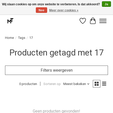
Wij slaan cookies op om onze website te verbeteren. Is dat akkoord?
Ja
Nee
Meer over cookies »
Deskundige installatie of montage nodig? Vraag ons naar de mogelijkheden.
Verlanglijst
Winkelwag
Home
/
Tags
/
17
Producten getagd met 17
Filters weergeven
0 producten
Sorteren op
Meest bekeken
Geen producten gevonden!