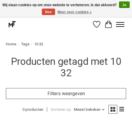
Wij slaan cookies op om onze website te verbeteren. Is dat akkoord?
Ja
Nee
Meer over cookies »
Deskundige installatie of montage nodig? Vraag ons naar de mogelijkheden.
Verlanglijst
Winkelwag
Home
/
Tags
/
10 32
Producten getagd met 10
32
Filters weergeven
0 producten
Sorteren op
Meest bekeken